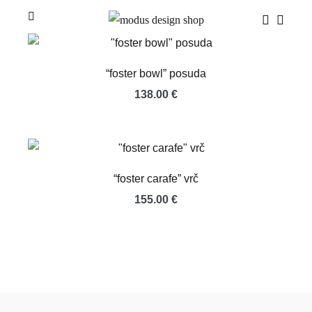
Skip
Menu
to
Search
Shoppi
Toggle
content
Toggle
Cart
“foster bowl” posuda
138.00
€
“foster carafe” vrč
155.00
€