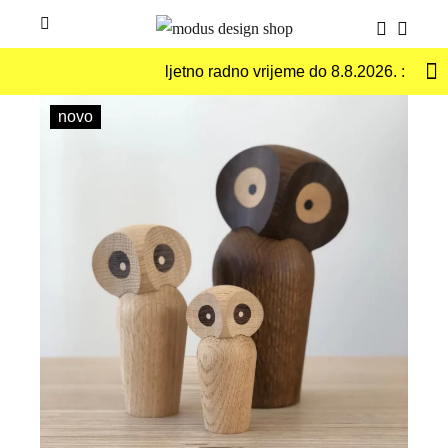
Skip
Menu
to
Search
Shoppi
Toggle
content
Toggle
Cart
ljetno radno vrijeme do 8.8.2026. : pon-p
novo