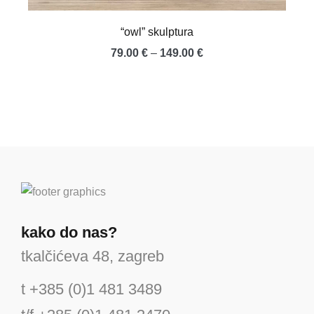
“owl” skulptura
Raspon
79.00
€
–
149.00
€
cijena:
od
79.00 €
do
149.00 €
kako do nas?
tkalčićeva 48, zagreb
t +385 (0)1 481 3489