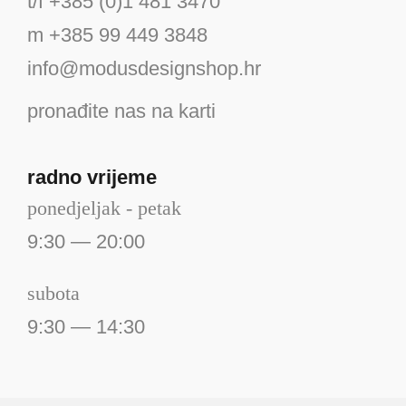
t/f +385 (0)1 481 3470
m +385 99 449 3848
info@modusdesignshop.hr
pronađite nas na karti
radno vrijeme
ponedjeljak - petak
9:30 — 20:00
subota
9:30 — 14:30