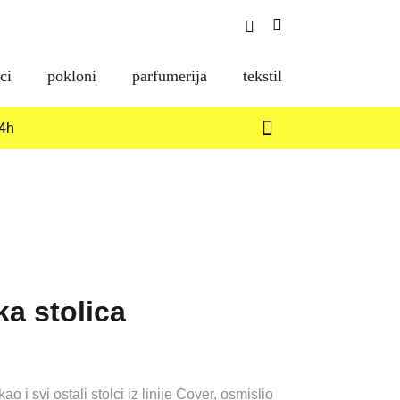
Search
Shopping
Toggle
Cart
ci
pokloni
parfumerija
tekstil
14h
ka stolica
Raspon
ijena:
o i svi ostali stolci iz linije Cover, osmislio