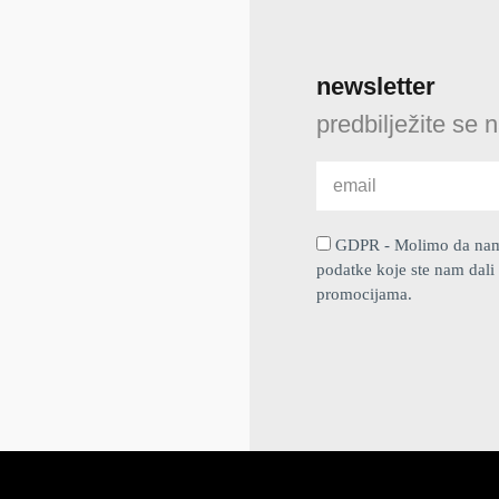
newsletter
predbilježite se 
GDPR - Molimo da nam d
podatke koje ste nam dali 
promocijama.