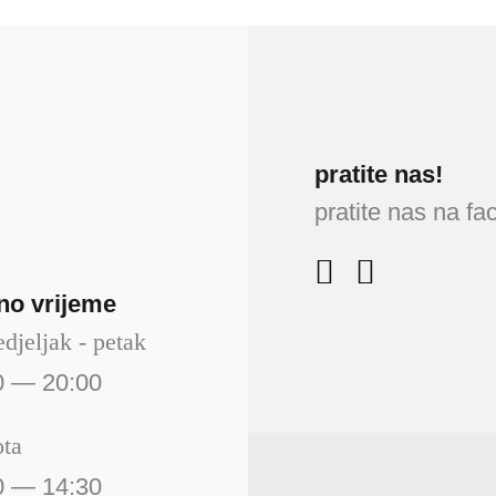
939.00 €
pratite nas!
pratite nas na f
no vrijeme
djeljak - petak
0 — 20:00
ota
0 — 14:30