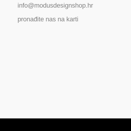
info@modusdesignshop.hr
pronađite nas na karti