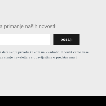
na primanje naših novosti!
ate svoju privolu klikom na kvadratić. Koristit ćemo vaše
za slanje newslettera s obavijestima o predstavama i