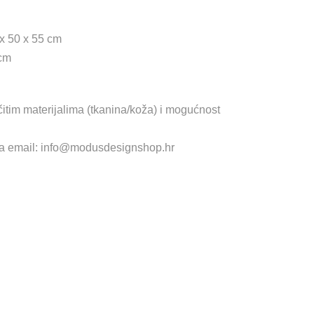
 x 50 x 55 cm
8cm
itim materijalima (tkanina/koža) i mogućnost
 na email: info@modusdesignshop.hr