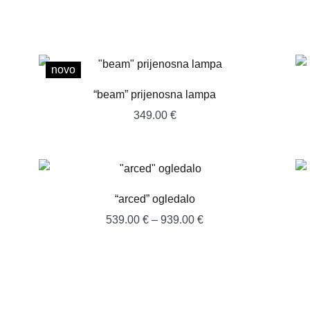
novo
“beam” prijenosna lampa
349.00
€
“arced” ogledalo
Raspon
539.00
€
–
939.00
€
cijena:
od
539.00 €
do