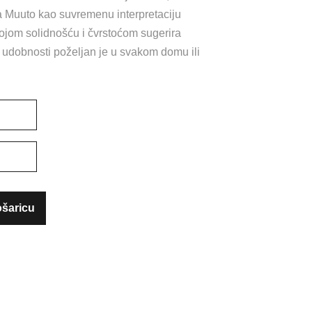
 Muuto kao suvremenu interpretaciju
od
ojom solidnošću i čvrstoćom sugerira
49.00 €
 i udobnosti poželjan je u svakom domu ili
do
59.00 €
ošaricu