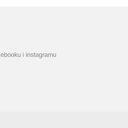
769.00 €
acebooku i instagramu