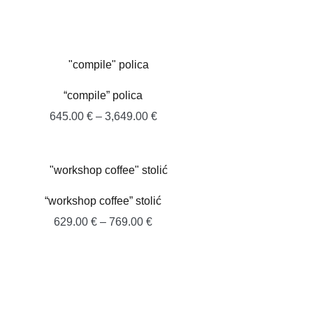
“compile” polica
Raspon
645.00
€
–
3,649.00
€
cijena:
od
645.00 €
do
“workshop coffee” stolić
3,649.00 €
Raspon
629.00
€
–
769.00
€
cijena:
od
629.00 €
do