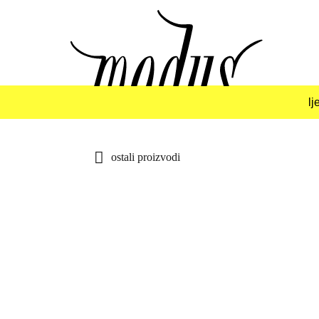
Skip
to
content
lj
ostali proizvodi