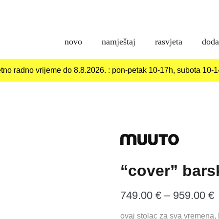
novo
namještaj
rasvjeta
doda
etno radno vrijeme do 8.8.2026. : pon-petak 10-17h, subota 10-
“cover” bars
749.00
€
–
959.00
€
c
ovaj stolac za sva vremena, ka