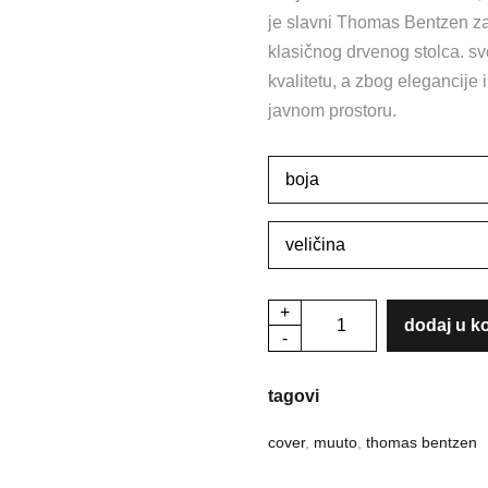
je slavni Thomas Bentzen za
klasičnog drvenog stolca. sv
7
kvalitetu, a zbog elegancije
javnom prostoru.
9
+
"cover"
dodaj u k
-
barska
stolica
tagovi
količina
cover
,
muuto
,
thomas bentzen