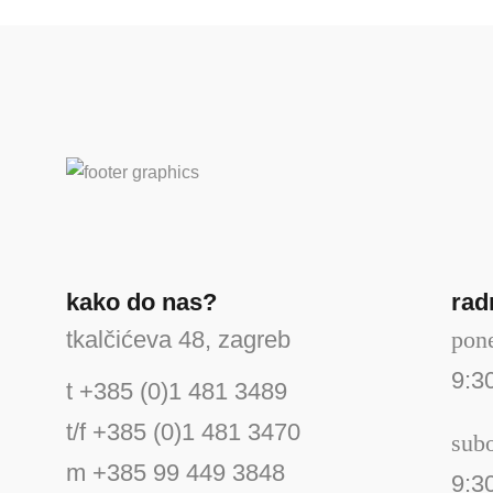
kako do nas?
rad
tkalčićeva 48, zagreb
pone
9:3
t +385 (0)1 481 3489
t/f +385 (0)1 481 3470
sub
m +385 99 449 3848
9:3