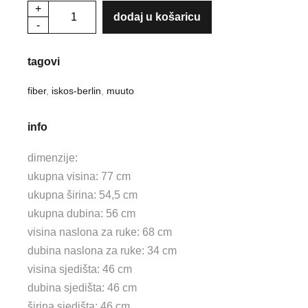
+
"fiber
dodaj u košaricu
-
armchair
swivel
tagovi
base"
stolica
fiber
,
iskos-berlin
,
muuto
količina
info
dimenzije:
ukupna visina: 77 cm
ukupna širina: 54,5 cm
ukupna dubina: 56 cm
visina naslona za ruke: 68 cm
dubina naslona za ruke: 34 cm
visina sjedišta: 46 cm
dubina sjedišta: 46 cm
širina sjedišta: 46 cm