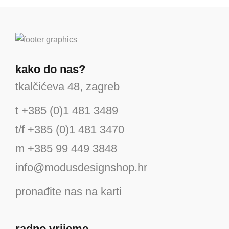
1,895.00 €
kako do nas?
tkalčićeva 48, zagreb
t +385 (0)1 481 3489
t/f +385 (0)1 481 3470
m +385 99 449 3848
info@modusdesignshop.hr
pronađite nas na karti
radno vrijeme