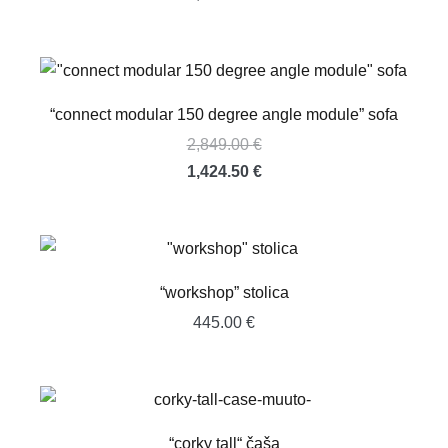
“connect modular 150 degree angle module” sofa
2,849.00
€
Izvorna
Trenutna
1,424.50
€
cijena
cijena
bila
je:
je:
1,424.50 €.
2,849.00 €.
“workshop” stolica
445.00
€
“corky tall“ čaša