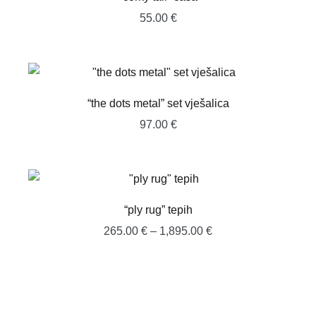
55.00
€
“the dots metal” set vješalica
97.00
€
“ply rug” tepih
Raspon
265.00
€
–
1,895.00
€
cijena:
od
265.00 €
do