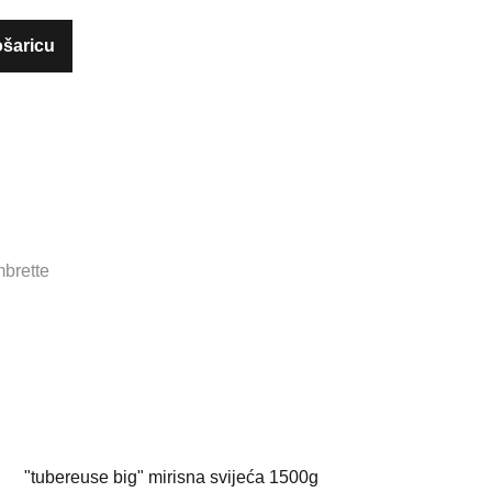
ošaricu
mbrette