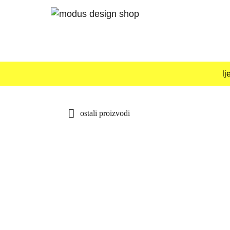
Skip
to
content
lj
ostali proizvodi