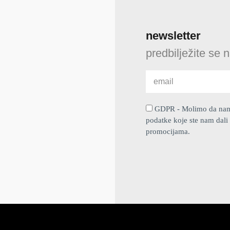
newsletter
predbilježite se 
GDPR - Molimo da nam d
podatke koje ste nam dali 
promocijama.