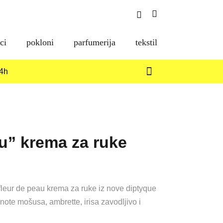
Search
Shopping
Toggle
Cart
ci
pokloni
parfumerija
tekstil
14h
au” krema za ruke
 fleur de peau krema za ruke iz nove diptyque
 note mošusa, ambrette, irisa zavodljivo i