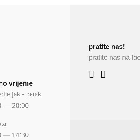
pratite nas!
pratite nas na f
no vrijeme
djeljak - petak
0 — 20:00
ota
0 — 14:30