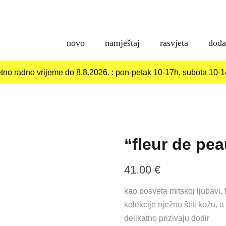
novo
namještaj
rasvjeta
doda
etno radno vrijeme do 8.8.2026. : pon-petak 10-17h, subota 10-
“fleur de pe
41.00
€
kao posveta mitskoj ljubavi,
kolekcije nježno štiti kožu, a
delikatno prizivaju dodir