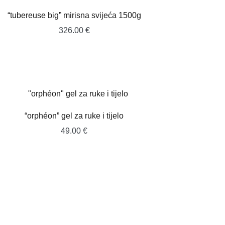
“tubereuse big” mirisna svijeća 1500g
326.00
€
“orphéon” gel za ruke i tijelo
49.00
€