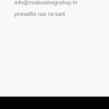
info@modusdesignshop.hr
pronađite nas na karti