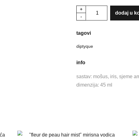
+
"fleur
dodaj u k
-
de
peau"
tagovi
krema
za
diptyque
ruke
količina
info
sastav: mošus, iris, sjeme a
dimenzija: 45 ml