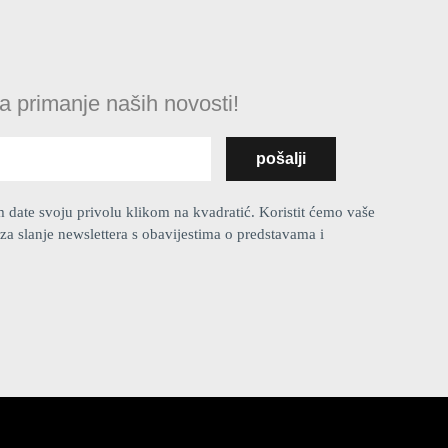
na primanje naših novosti!
ate svoju privolu klikom na kvadratić. Koristit ćemo vaše
za slanje newslettera s obavijestima o predstavama i