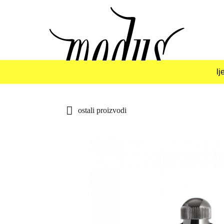
Skip
to
content
lj
ostali proizvodi