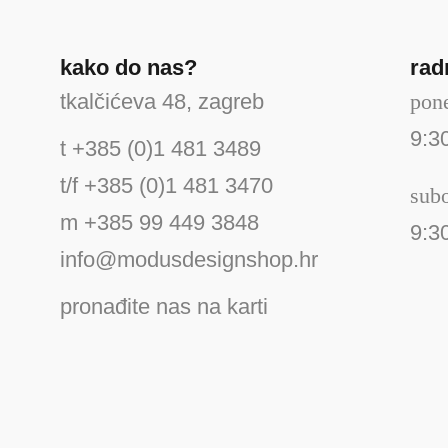
kako do nas?
rad
tkalčićeva 48, zagreb
pone
9:3
t +385 (0)1 481 3489
t/f +385 (0)1 481 3470
sub
m +385 99 449 3848
9:3
info@modusdesignshop.hr
pronađite nas na karti