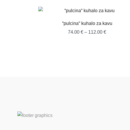
od
82.00 €
do
“pulcina“ kuhalo za kavu
104.00 €
Raspon
74.00
€
–
112.00
€
cijena:
od
74.00 €
do
112.00 €