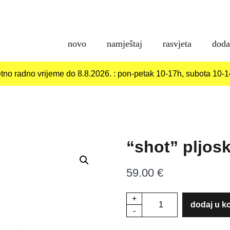
novo
namještaj
rasvjeta
doda
etno radno vrijeme do 8.8.2026. : pon-petak 10-17h, subota 10-
“shot” pljos
59.00
€
+
"shot"
dodaj u k
-
pljoska
količina