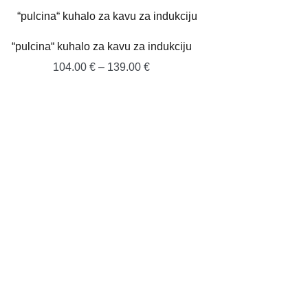
“pulcina“ kuhalo za kavu za indukciju
Raspon
104.00
€
–
139.00
€
cijena:
od
104.00 €
do
139.00 €