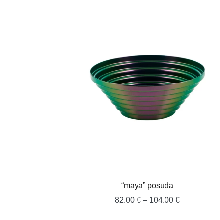
“maya” posuda
Raspon
82.00
€
–
104.00
€
cijena: