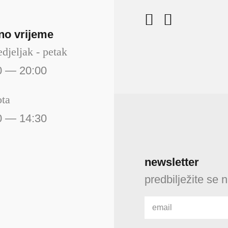
no vrijeme
djeljak - petak
0 — 20:00
ota
0 — 14:30
newsletter
predbilježite se 