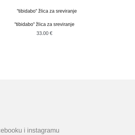
“tibidabo“ žlica za sreviranje
33.00
€
acebooku i instagramu