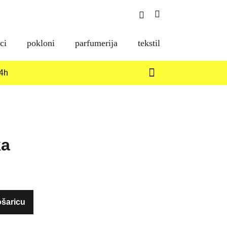
Search
Shopping
Toggle
Cart
ci
pokloni
parfumerija
tekstil
14h
ka
ošaricu