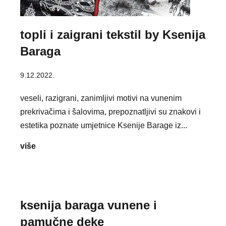
topli i zaigrani tekstil by Ksenija
Baraga
9.12.2022.
veseli, razigrani, zanimljivi motivi na vunenim
prekrivačima i šalovima, prepoznatljivi su znakovi i
estetika poznate umjetnice Ksenije Barage iz...
topli
više
i
zaigrani
tekstil
by
ksenija
Ksenija
baraga
Baraga
ksenija baraga vunene i
vunene
pamučne deke
i