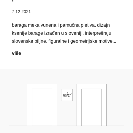
pamučne
7.12.2021.
deke
baraga meka vunena i pamučna pletiva, dizajn
ksenije barage izrađen u sloveniji, interpretiraju
slovenske biljne, figuralne i geometrijske motive...
ksenija
više
baraga
vunene
i
pamučne
deke